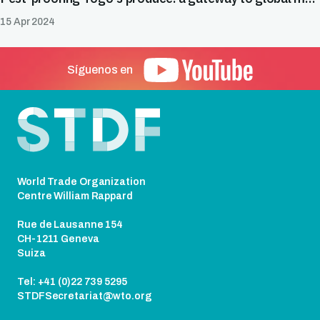
15 Apr 2024
Síguenos en
Pie de página
World Trade Organization
Centre William Rappard
Rue de Lausanne 154
CH-1211 Geneva
Suiza
Tel: +41 (0)22 739 5295
STDFSecretariat@wto.org