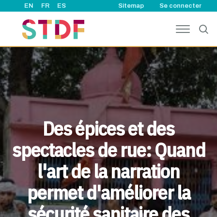
User account
Aller au contenu principal
EN
FR
ES
Sitemap
Se connecter
Des épices et des
spectacles de rue: Quand
l'art de la narration
permet d'améliorer la
sécurité sanitaire des