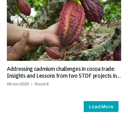
Addressing cadmium challenges in cocoa trade:
Insights and Lessons from two STDF projects in
Latin America and the Caribbean
06 nov 2025
Room E
Load More