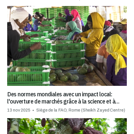
Des normes mondiales avec un impact local:
l'ouverture de marchés grâce à la science et à
l'innovation
13 nov 2025
Siège de la FAO, Rome (Sheikh Zayed Centre)