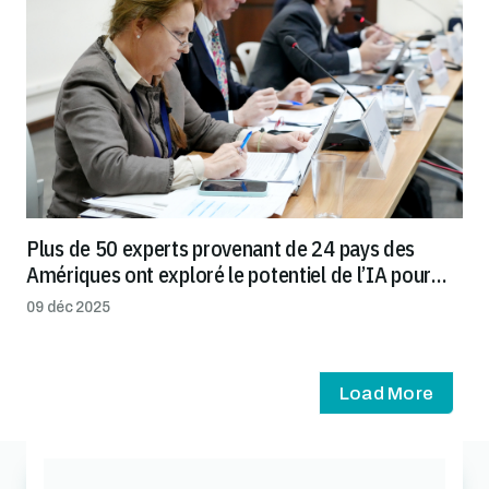
Plus de 50 experts provenant de 24 pays des
Amériques ont exploré le potentiel de l’IA pour
transformer les systèmes de santé agricole et
09 déc 2025
rationaliser le commerce
Load More