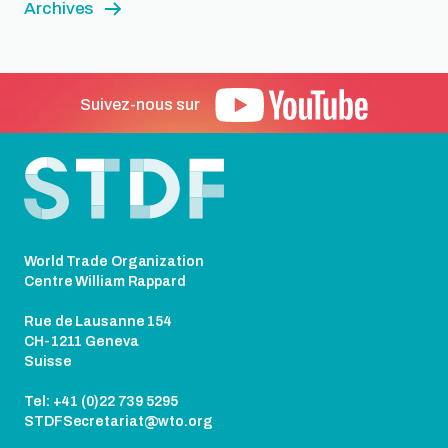
Archives
Suivez-nous sur
Pied de page
World Trade Organization
Centre William Rappard
Rue de Lausanne 154
CH-1211 Geneva
Suisse
Tel: +41 (0)22 739 5295
STDFSecretariat@wto.org