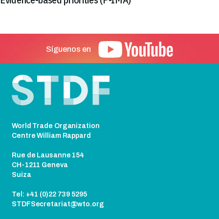
Síguenos en
Pie de página
World Trade Organization
Centre William Rappard
Rue de Lausanne 154
CH-1211 Geneva
Suiza
Tel: +41 (0)22 739 5295
STDFSecretariat@wto.org